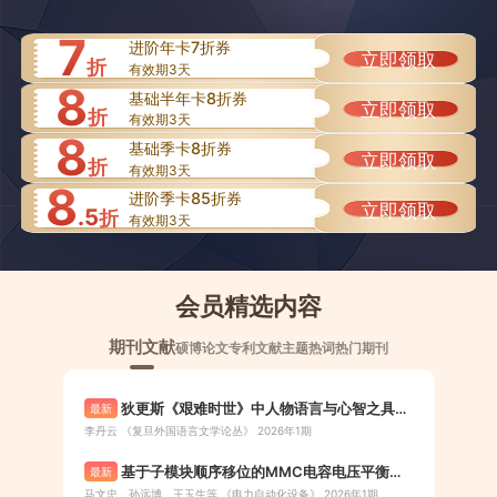
7
进阶年卡7折券
立即领取
折
有效期3天
8
基础半年卡8折券
立即领取
折
有效期3天
8
基础季卡8折券
立即领取
折
有效期3天
8
进阶季卡85折券
立即领取
.5
折
有效期3天
会员精选内容
期刊文献
硕博论文
专利文献
主题热词
热门期刊
狄更斯《艰难时世》中人物语言与心智之具身
最新
认知批评
李丹云 《复旦外国语言文学论丛》 2026年1期
基于子模块顺序移位的MMC电容电压平衡策
最新
略
马文忠、孙远博、王玉生等 《电力自动化设备》 2026年1期