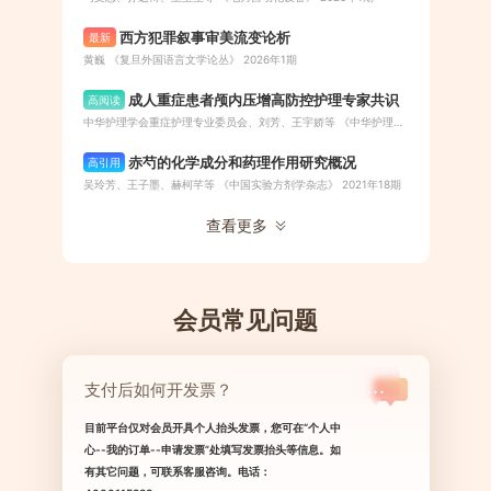
西方犯罪叙事审美流变论析
最新
黄巍 《复旦外国语言文学论丛》 2026年1期
成人重症患者颅内压增高防控护理专家共识
高阅读
中华护理学会重症护理专业委员会、刘芳、王宇娇等 《中华护理杂志》 2024年21期
赤芍的化学成分和药理作用研究概况
高引用
吴玲芳、王子墨、赫柯芊等 《中国实验方剂学杂志》 2021年18期
查看更多
会员常见问题
支付后如何开发票？
目前平台仅对会员开具个人抬头发票，您可在“个人中
心--我的订单--申请发票”处填写发票抬头等信息。如
有其它问题，可联系客服咨询。电话：