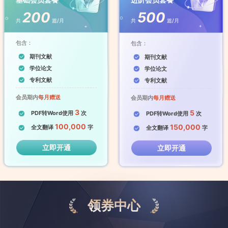
200
500
共
篇/月
共
篇/月
包含：
包含：
期刊文献
期刊文献
学位论文
学位论文
专利文献
专利文献
会员期内
每月赠送
会员期内
每月赠送
3
5
PDF转Word使用
次
PDF转Word使用
次
100,000
150,000
全文翻译
字
全文翻译
字
立即开通
立即开通
领券中心